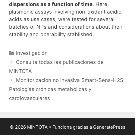
dispersions as a function of time
. Here,
plasmonic assays involving non-oxidant acidic
acids as use cases, were tested for several
batches of NPs and considerations about their
stability and operability stablished.
C
Investigación
a
N
Consulta todas las publicaciones de
t
a
MINTOTA
e
v
Monitorización no invasiva Smart-Sens-H2S:
g
e
Patologías crónicas metabólicas y
o
g
r
cardiovasculares
a
í
c
a
i
s
ó
© 2026 MINTOTA
• Funciona gracias a
GeneratePress
n